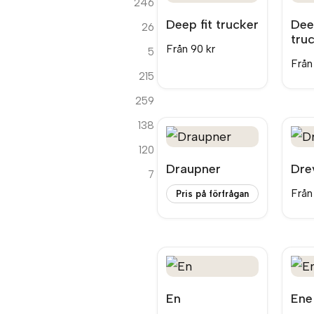
246
Deep fit trucker
Deep
26
tru
Från
90
kr
5
Frå
215
259
138
120
Draupner
Dre
7
Frå
Pris på förfrågan
En
Ene