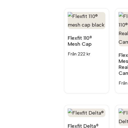
Flexfit 110®
Mesh Cap
Från
222
kr
Flex
Mes
Rea
Ca
Frå
Flexfit Delta®