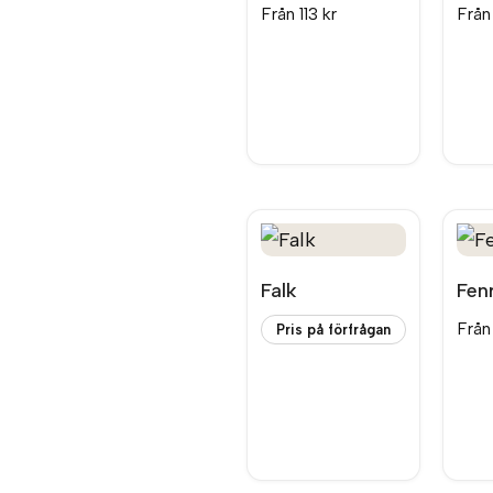
Från
113
kr
Frå
Falk
Fenr
Frå
Pris på förfrågan