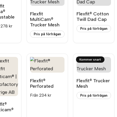
fit
ta®
Flexfit
Flexfit® Cotton
ustable
MultiCam®
Twill Dad Cap
Trucker Mesh
n
278
kr
Pris på förfrågan
Pris på förfrågan
Flexfit®
Flexfit® Trucker
Perforated
Mesh
Från
234
kr
Pris på förfrågan
fit®
ticam®