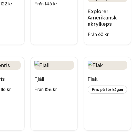
n
122
kr
Från
146
kr
Explorer
Amerikansk
akrylkeps
Från
65
kr
is
Fjäll
Flak
n
116
kr
Från
158
kr
Pris på förfrågan