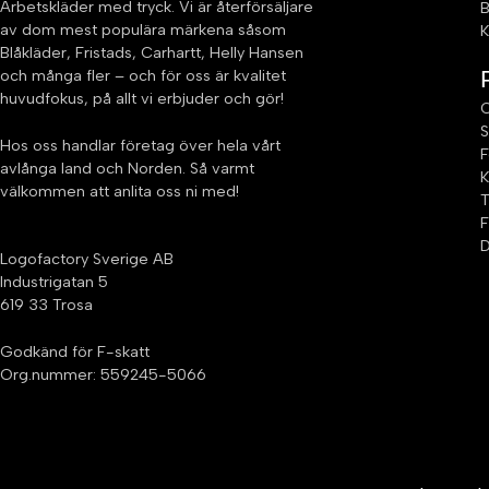
Arbetskläder med tryck. Vi är återförsäljare
B
av dom mest populära märkena såsom
K
Blåkläder, Fristads, Carhartt, Helly Hansen
och många fler – och för oss är kvalitet
huvudfokus, på allt vi erbjuder och gör!
C
S
Hos oss handlar företag över hela vårt
F
avlånga land och Norden. Så varmt
K
välkommen att anlita oss ni med!
T
F
D
Logofactory Sverige AB
Industrigatan 5
619 33 Trosa
Godkänd för F-skatt
Org.nummer: 559245-5066