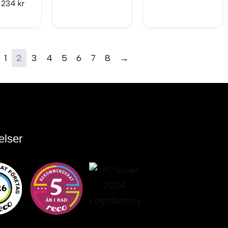
n
234
kr
1
2
3
4
5
6
7
8
→
elser