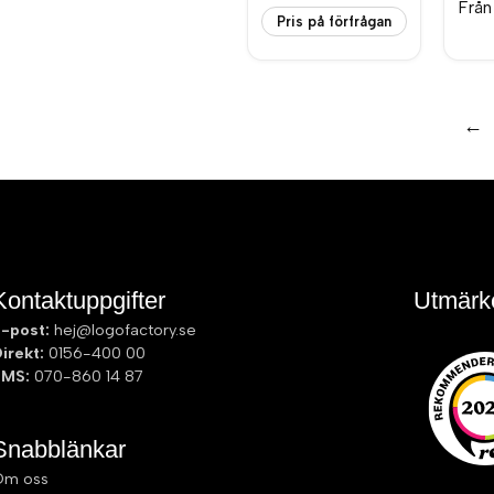
Frå
Pris på förfrågan
←
Kontaktuppgifter
Utmärk
-post:
hej@logofactory.se
irekt:
0156-400 00
SMS:
070-860 14 87
Snabblänkar
Om oss