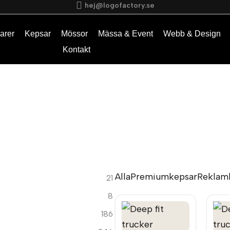
hej@logofactory.se
arer
Kepsar
Mössor
Mässa & Event
Webb & Design
Kontakt
Alla
Premiumkepsar
Reklam
21
8
186