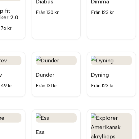
Diabas
Dimma
 fit
Från
130
kr
Från
123
kr
cker 2.0
n
76
kr
v
Dunder
Dyning
n
49
kr
Från
131
kr
Från
123
kr
Ess