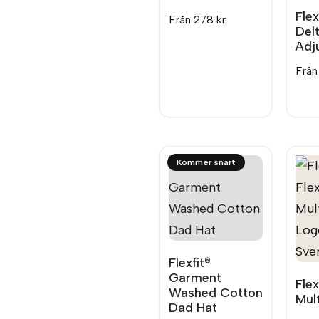
Flex
Från
278
kr
Del
Adj
Frå
Flexfit®
Garment
Flex
Washed Cotton
Mul
Dad Hat