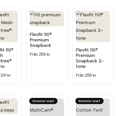
Flexfit 110®
Premium
Snapback
fit 110®
Flexfit 110®
Från
255
kr
h
Premium
ltree®
Snapback 2-
mo
tone
n
291
kr
Från
255
kr