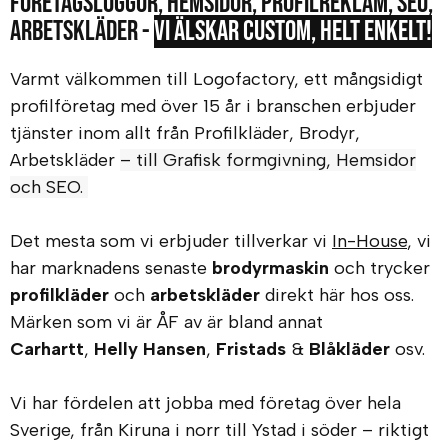
Företagsloggor, Hemsidor, Profilreklam, SEO,
Arbetskläder -
vi älskar Custom, helt enkelt!
Varmt välkommen till Logofactory, ett mångsidigt
profilföretag med över 15 år i branschen erbjuder
tjänster inom allt från Profilkläder, Brodyr,
Arbetskläder
– till Grafisk formgivning, Hemsidor
och SEO.
Det mesta som vi erbjuder tillverkar vi
In-House
, vi
har marknadens senaste
brodyrmaskin
och trycker
profilkläder
och
arbetskläder
direkt här hos oss.
Märken som vi är ÅF av är bland annat
Carhartt
,
Helly Hansen
,
Fristads
&
Blåkläder
osv.
Vi har fördelen att jobba med företag över hela
Sverige, från Kiruna i norr till Ystad i söder – riktigt